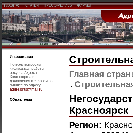
ГЛАВНАЯ
СТАТЬИ
ПРЕСС-РЕЛИЗЫ
ФИРМЫ
Строительна
Информация
По всем вопросам
касающихся работы
Главная стран
ресурса Адреса
Красноярска и
добавления в справочник
Строительная
пишите по адресу
addressrus@mail.ru
.
Негосударст
Объявления
Красноярск
Регион:
Красно