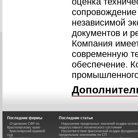
оценка техниче
сопровождение 
независимой эк
документов и р
Компания имеет
современную те
обеспечение. К
промышленного 
Дополнител
Последние фирмы
Последние статьи
Отделение СФР по
Нарушение предельных значений осадки основа
Красноярскому краю
недопустимого технического состояния
Красноярский краевой
Несоответствие фактической осадки фундамен
суд
предельным значениям по СП