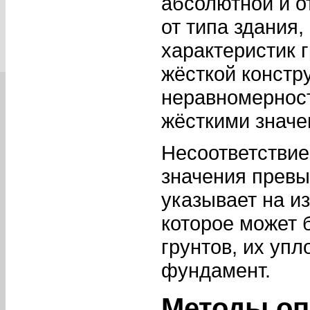
абсолютной и о
от типа здания
характеристик 
жёсткой констр
неравномерност
жёсткими значе
Несоответствие
значения прев
указывает на и
которое может 
грунтов, их уп
фундамент.
Методы оп