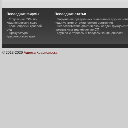
Последние фирмы
Последние статьи
Отделение СФР по
Нарушение предельных значений осадки основа
Красноярскому краю
недопустимого технического состояния
Красноярский краевой
Несоответствие фактической осадки фундамен
суд
предельным значениям по СП
Прокуратура
Клуб по интересам и пределы защищённости
Красноярского края
© 2013-
2026
Адреса Красноярска