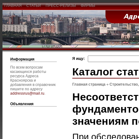
ГЛАВНАЯ
СТАТЬИ
ПРЕСС-РЕЛИЗЫ
ФИРМЫ
Я ищу:
Информация
По всем вопросам
Каталог ста
касающихся работы
ресурса Адреса
Красноярска и
Главная страница
Строительство
добавления в справочник
пишите по адресу
Несоответст
addressrus@mail.ru
.
Объявления
фундаменто
значениям п
При обследован